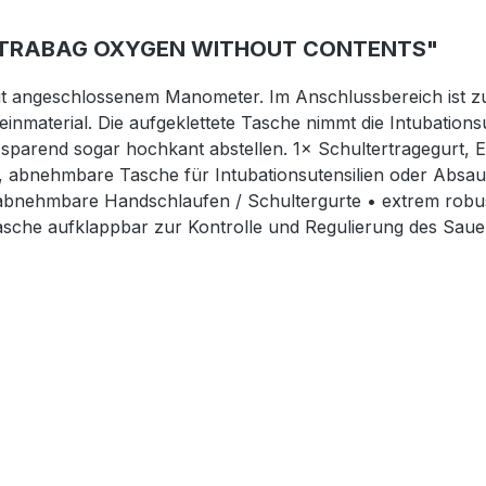
LTRABAG OXYGEN WITHOUT CONTENTS"
it angeschlossenem Manometer. Im Anschlussbereich ist z
nmaterial. Die aufgeklettete Tasche nimmt die Intubations
zsparend sogar hochkant abstellen. 1× Schultertragegurt,
te, abnehmbare Tasche für Intubationsutensilien oder Absa
 abnehmbare Handschlaufen / Schultergurte • extrem robu
 Tasche aufklappbar zur Kontrolle und Regulierung des Saue