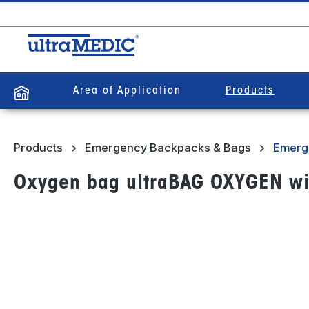
search
Skip to main navigation
Area of Application
Products
Products
Emergency Backpacks & Bags
Emerg
Oxygen bag ultraBAG OXYGEN wi
Skip image gallery