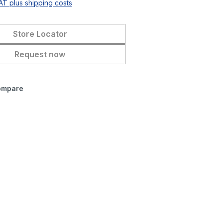
VAT plus shipping costs
Store Locator
Request now
ompare