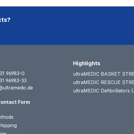
cts?
Highlights
31 96983-0
ultraMEDIC BASKET ST
31 96983-33
ultraMEDIC RESCUE ST
@ultramedic.de
ultraMEDIC Defibrillators 
ontact Form
thods
Shipping
ngs