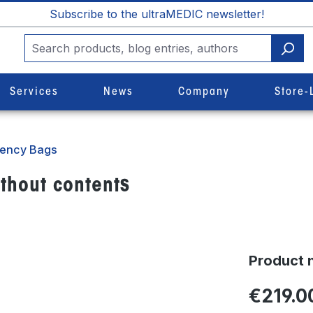
Subscribe to the ultraMEDIC newsletter!
Services
News
Company
Store-
ency Bags
thout contents
Product 
€219.0