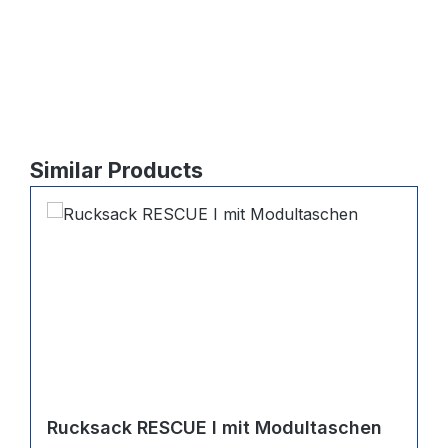
Produktgalerie überspringen
Similar Products
Rucksack RESCUE I mit Modultaschen