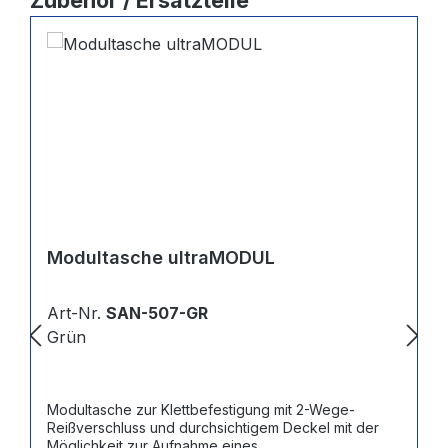
Zubehör / Ersatzteile
(Füllung DIN 14142): SAN-0500 - TÜRÖFFNUNG
(Ohne Werkzeug): SAN-0506 - SPORTFÜLLUNG:
SAN-501-SBE
Modultasche ultraMODUL
Art-Nr.
SAN-507-GR
Grün
Modultasche zur Klettbefestigung mit 2-Wege-
Reißverschluss und durchsichtigem Deckel mit der
Möglichkeit zur Aufnahme eines