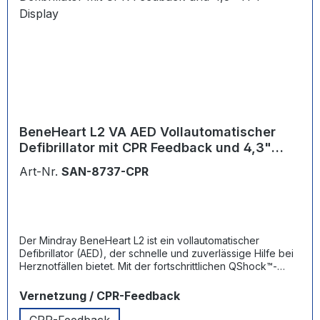
BeneHeart L2 VA AED Vollautomatischer
Defibrillator mit CPR Feedback und 4,3"
TFT-Display
Art-Nr.
SAN-8737-CPR
Der Mindray BeneHeart L2 ist ein vollautomatischer
Defibrillator (AED), der schnelle und zuverlässige Hilfe bei
Herznotfällen bietet. Mit der fortschrittlichen QShock™-
Technologie kann der L2 den ersten Schock innerhalb von
nur 7 Sekunden abgeben und wertvolle Sekunden in
auswählen
Vernetzung / CPR-Feedback
Notfällen sparen. Durch klare Sprach- und Bildanweisungen
werden auch Laien sicher durch den gesamten Prozess