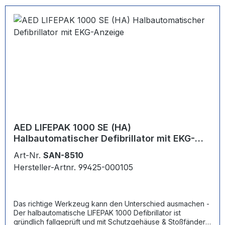
Technologie ermöglicht eine HLW während des
Ladevorgangs des Geräts. - Weitere Funktionen: HLW-
Countdown-Timer, EKG-Funktion, Schockzähler,
programmierbare Einstellungen auf großen LCD-Bildschirm.
Eskalierende Energie bis zu 360 Joule, biphasisch, für
schwer defibrillierbare Patienten. - Der AED ist für
geschulte Ersthelfer leicht zu verwenden, bietet aber auch
einen kompatiblen Übergang zu den ALS-
Versorgungsteams
AED LIFEPAK 1000 SE (HA)
Halbautomatischer Defibrillator mit EKG-
Anzeige
Art-Nr.
SAN-8510
Hersteller-Artnr. 99425-000105
Das richtige Werkzeug kann den Unterschied ausmachen -
Der halbautomatische LIFEPAK 1000 Defibrillator ist
gründlich fallgeprüft und mit Schutzgehäuse & Stoßfändern