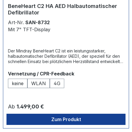
BeneHeart C2 HA AED Halbautomatischer
Defibrillator
Art-Nr.
SAN-8732
Mit 7" TFT-Display
Der Mindray BeneHeart C2 ist ein leistungsstarker,
halbautomatischer Defibrillator (AED), der speziell für den
schnellen Einsatz bei plötzlichem Herzstillstand entwickelt
wurde. Dank der QShock™-Technologie liefert der
BeneHeart C2 den ersten Schock in weniger als 8
auswählen
Vernetzung / CPR-Feedback
Sekunden, was wertvolle Zeit in Notfallsituationen spart. Die
intuitive Benutzerführung mit klaren Sprach- und
keine
WLAN
4G
Bildanweisungen unterstützt auch ungeübte Helfer optimal
und minimiert Fehler. Robuste Bauweise, einfache Wartung
und eine langlebige Batterie machen den BeneHeart C2
zur idealen Wahl für Unternehmen, Sportstätten und
Regulärer Preis:
Ab
1.499,00 €
öffentliche Einrichtungen.
Zum Produkt