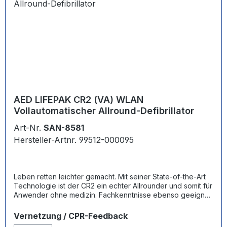
AED LIFEPAK CR2 (VA) WLAN
Vollautomatischer Allround-Defibrillator
Art-Nr.
SAN-8581
Hersteller-Artnr. 99512-000095
Leben retten leichter gemacht. Mit seiner State-of-the-Art
Technologie ist der CR2 ein echter Allrounder und somit für
Anwender ohne medizin. Fachkenntnisse ebenso geeignet
wie für Rettungspersonal. Der Defibrillator schaltet sich mit
Öffnen des Deckels ein und ist sofort einsatzbereit. Mit
auswählen
Vernetzung / CPR-Feedback
einem Handgriff sind beide Elektroden verfügbar und