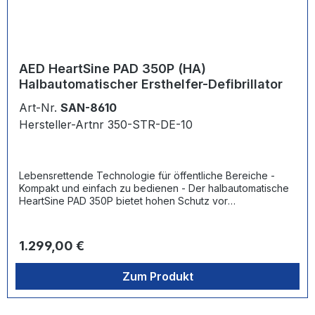
AED HeartSine PAD 350P (HA)
Halbautomatischer Ersthelfer-Defibrillator
Art-Nr.
SAN-8610
Hersteller-Artnr 350-STR-DE-10
Lebensrettende Technologie für öffentliche Bereiche -
Kompakt und einfach zu bedienen - Der halbautomatische
HeartSine PAD 350P bietet hohen Schutz vor
Umgebungseinflüssen in einem benutzerfreundlichen
System im kleinstmöglichen und leichtesten Gehäuse unter
führenden AEDs - Benutzerfreundlich: Einfach
Regulärer Preis:
1.299,00 €
verständliche visuelle und Sprachanweisungen leiten den
Ersthelfer durch den gesamten Wiederbelebungsprozess,
Zum Produkt
einschließlich HLW - Die Schockabgabe erfolgt per
Knopfdruck auf Anweisung des AED - Einsatzbereit: Die
Statusanzeige blinkt, um darauf hinzuweisen, dass das
System den automatischen wöchentlichen Selbsttest