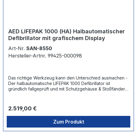
AED LIFEPAK 1000 (HA) Halbautomatischer
Defibrillator mit grafischem Display
Art-Nr.
SAN-8550
Hersteller-Artnr. 99425-000098
Das richtige Werkzeug kann den Unterschied ausmachen -
Der halbautomatische LIFEPAK 1000 Defibrillator ist
gründlich fallgeprüft und mit Schutzgehäuse & Stoßfändern
ausgestattet für Strapazierfähigkeit in den rauesten
Umgebungen. Er ist für die dauerhafte Anbringungen in
Fahrzeugen ausgelegt. - Laute Sprachansagen und
Regulärer Preis:
2.519,00 €
Grafiken auf dem Bildschirm bieten eine klare Anleitung
zum Anbringen der Elektroden und Auslösen eines
Zum Produkt
Schocks. - Die Kompatibilität mit anderen LIFEPAK-
Defibrillatoren und -Monitoren beschleunigt den Übergang
zur nächsten Versorgungsstufe. - Die exklusive cprMAX™