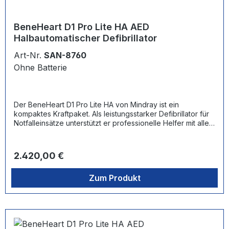
BeneHeart D1 Pro Lite HA AED
Halbautomatischer Defibrillator
Art-Nr.
SAN-8760
Ohne Batterie
Der BeneHeart D1 Pro Lite HA von Mindray ist ein
kompaktes Kraftpaket. Als leistungsstarker Defibrillator für
Notfalleinsätze unterstützt er professionelle Helfer mit allen
Standardfunktionen eines automatischen externen
Defibrillators (AED). Wo auch immer Patienten wegen eines
Herzstillstandes Hilfe benötigen: Die intelligenten
Regulärer Preis:
2.420,00 €
Funktionen und intuitiv zu bedienende Benutzeroberfläche
machen den BeneHeart D1 Pro Lite HA zum idealen
Zum Produkt
Begleiter professioneller Ersthelfer. Seine hohe Effizienz
und Flexibilität sorgen für ein Stück Sicherheit, das von
einem lebensrettenden Hilfsmittel erwartet werden darf.
Der Beneheart D1 Pro Lite HA meistert allerhöchste
Anforderungen und ist trotzdem erstaunlich leicht (3,3 kg)
sowie sehr kompakt (28,8 x 21 x 8 cm). Die biphasische