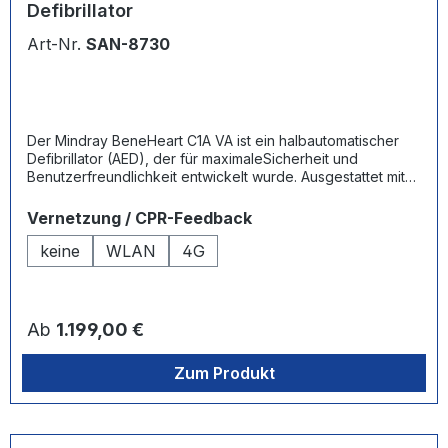
Defibrillator
Art-Nr.
SAN-8730
Der Mindray BeneHeart C1A VA ist ein halbautomatischer
Defibrillator (AED), der für maximaleSicherheit und
Benutzerfreundlichkeit entwickelt wurde. Ausgestattet mit
der innovativenResQNavi™-Technologie, führt er Ersthelfer
durch klare Sprach- und Bildanweisungen sicher durch
auswählen
Vernetzung / CPR-Feedback
dengesamten Rettungsvorgang. Der BeneHeart C1A VA
analysiert den Herzrhythmus automatisch und fordertden
keine
WLAN
4G
Anwender bei Bedarf auf, einen Schock zur Defibrillation
auszuführen – eine wertvolleUnterstützung in stressigen
Notfallsituationen. Dank seiner robusten Bauweise,
schnellen Ladezeitenund einfachen Wartung ist er ideal für
Regulärer Preis:
Ab
1.199,00 €
Unternehmen, öffentliche Einrichtungen und andere
Bereichemit Laienhelfern.
Zum Produkt