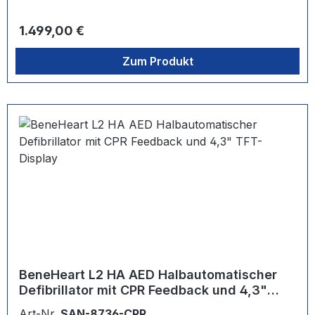
und langlebige Batterie machen den BeneHeart L1 ideal für
den Einsatz in Unternehmen, öffentlichen Bereichen und
Regulärer Preis:
1.499,00 €
Freizeiteinrichtungen. Eine Feedback-Funktion zur Qualität
der Herz-Lungen-Wiederbelebungrundet das Paket ab.
Zum Produkt
BeneHeart L2 HA AED Halbautomatischer
Defibrillator mit CPR Feedback und 4,3"
TFT-Display
Art-Nr.
SAN-8736-CPR