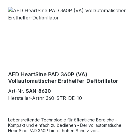
bestanden hat und einsatzbereit ist - Der HeartSine AED
führt den Bediener mit einer Kombination aus
Sprachanweisungen, blinkenden LEDs und visuellen
Hinweisen durch die Bedienvorgänge und verfügt über ein
akustisches Metronom, das gemäß den aktuellen Richtlinien
mit einer Frequenz von 100 bis 120 Schlägen pro Minute
ertönt
AED HeartSine PAD 360P (VA)
Vollautomatischer Ersthelfer-Defibrillator
Art-Nr.
SAN-8620
Hersteller-Artnr 360-STR-DE-10
Lebensrettende Technologie für öffentliche Bereiche -
Kompakt und einfach zu bedienen - Der vollautomatische
HeartSine PAD 360P bietet hohen Schutz vor