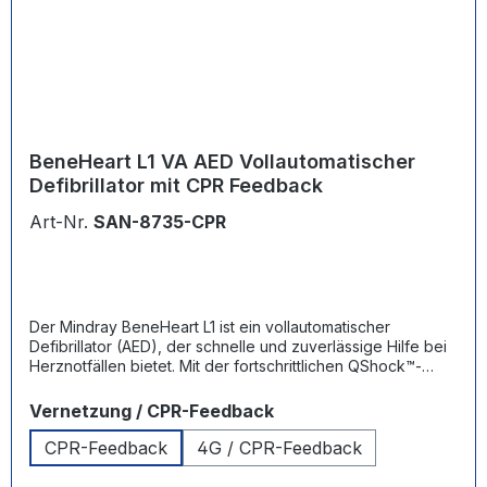
BeneHeart L1 VA AED Vollautomatischer
Defibrillator mit CPR Feedback
Art-Nr.
SAN-8735-CPR
Der Mindray BeneHeart L1 ist ein vollautomatischer
Defibrillator (AED), der schnelle und zuverlässige Hilfe bei
Herznotfällen bietet. Mit der fortschrittlichen QShock™-
Technologie kann der L1 den ersten Schock innerhalb von
nur 7 Sekunden abgeben und wertvolle Sekunden in
auswählen
Vernetzung / CPR-Feedback
Notfällen sparen. Durch klare Sprach- und Bildanweisungen
werden auch Laien sicher durch den gesamten Prozess
CPR-Feedback
4G / CPR-Feedback
geführt, während das Gerät den Schock automatisch
auslöst, wenn es erforderlich ist. Seine robuste Bauweise