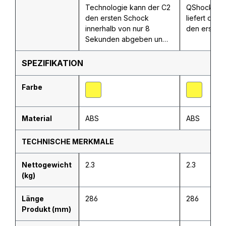
Technologie kann der C2
QShock™-T
den ersten Schock
liefert der
innerhalb von nur 8
den ersten
Sekunden abgeben un…
SPEZIFIKATION
Farbe
Material
ABS
ABS
TECHNISCHE MERKMALE
Nettogewicht
2.3
2.3
(kg)
Länge
286
286
Produkt (mm)