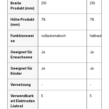
Breite
210
210
Produkt (mm)
Höhe Produkt
78
78
(mm)
Funktionswei
vollautomatisch
halbautomat
se
Geeignet für
Ja
Ja
Erwachsene
Geeignet für
Ja
Ja
Kinder
Vernetzung
-
-
Verwendbark
5
5
eit Elektroden
(Jahre)