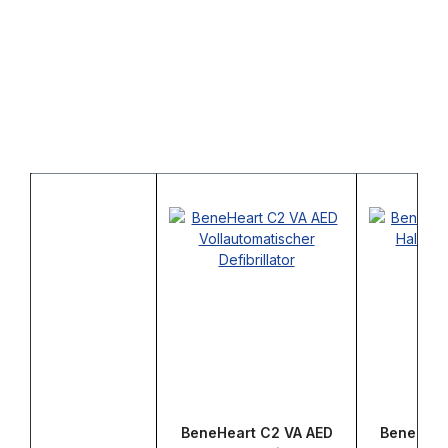
BeneHeart C2 VA AED
BeneHear