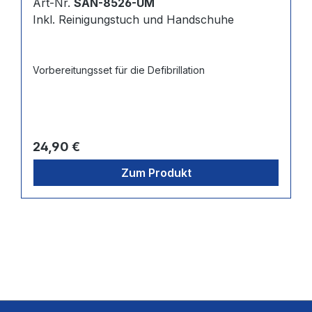
Art-Nr.
SAN-8526-UM
Inkl. Reinigungstuch und Handschuhe
Vorbereitungsset für die Defibrillation
Regulärer Preis:
24,90 €
Zum Produkt