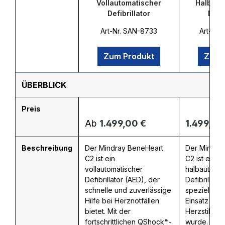
Vollautomatischer
Halbaut
Defibrillator
Defib
Art-Nr. SAN-8733
Art-Nr.
Zum Produkt
Zum 
ÜBERBLICK
Preis
Regulärer Preis:
Regulärer
Ab
1.499,00 €
1.499,00
Beschreibung
Der Mindray BeneHeart
Der Mindra
C2 ist ein
C2 ist ein l
vollautomatischer
halbautomat
Defibrillator (AED), der
Defibrillato
schnelle und zuverlässige
speziell für
Hilfe bei Herznotfällen
Einsatz bei 
bietet. Mit der
Herzstillsta
fortschrittlichen QShock™-
wurde. Dan