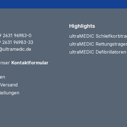
Highlights
9 2631 96983-0
ultraMEDIC Schleifkorbtr
9 2631 96983-33
ultraMEDIC Rettungstrage
@ultramedic.de
ultraMEDIC Defibrillatore
unser
Kontaktformular
ten
 Versand
tellungen