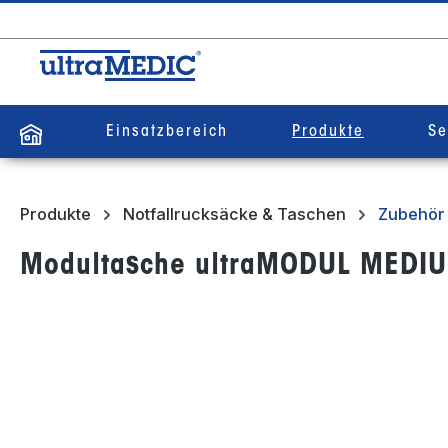
springen
Zur Hauptnavigation springen
Einsatzbereich
Produkte
Se
Produkte
Notfallrucksäcke & Taschen
Zubehör 
Modultasche ultraMODUL MEDI
Bildergalerie überspringen