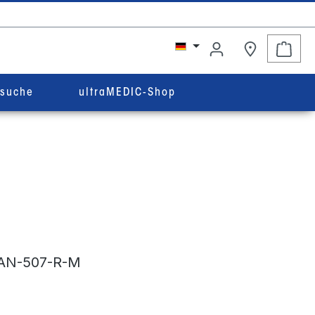
Ware
rsuche
ultraMEDIC-Shop
AN-507-R-M