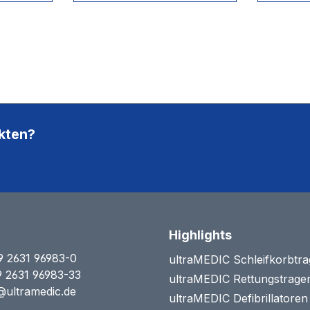
Einsatzbereich. Im Inneren
Einsatzb
ert nicht
sorgen vier farbig
dern
gekennzeichnete
nd
Modultaschen für Ordnung
und Übersicht. Das im
nen die
Rettungsdienst seit langem
chluss
etablierte System aus einer
en
Befestigung der
nt auf
Modultaschen im Bodenfach
z für
des Rucksacks mittels
kten?
Klettsystem ermöglicht ein
n den
„Arbeiten wie die Profis“. Die
satz gut
durchsichtigen Deckeltaschen
zeigen auf einen Blick die
r Front
jeweiligen Inhalte.
 der
inem
Highlights
hör).
frage
9 2631 96983-0
ultraMEDIC Schleifkorbtr
9 2631 96983-33
ultraMEDIC Rettungstrage
@ultramedic.de
ultraMEDIC Defibrillatore