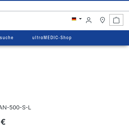
Ware
rsuche
ultraMEDIC-Shop
AN-500-S-L
 €