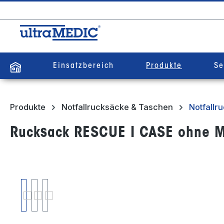
springen
Zur Hauptnavigation springen
Einsatzbereich
Produkte
Se
Produkte
Notfallrucksäcke & Taschen
Notfallr
Rucksack RESCUE I CASE ohne 
Bildergalerie überspringen