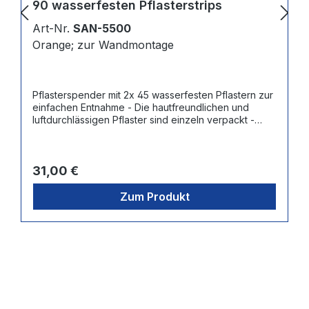
90 wasserfesten Pflasterstrips
Art-Nr.
SAN-5500
Orange; zur Wandmontage
Pflasterspender mit 2x 45 wasserfesten Pflastern zur
einfachen Entnahme - Die hautfreundlichen und
luftdurchlässigen Pflaster sind einzeln verpackt -
Maße Pflaster: 7,2 x 2,5 cm - Nachfüllbar mit 3
verschiedenen sog. "ReFill-Packs" à 45 Pflastern:
Wasserfest (Artnr. SAN-5511), Elastisch (Artnr. SAN-
Regulärer Preis:
5512) Blau + Detektierbar (Artnr. SAN-5513)
31,00 €
Zum Produkt