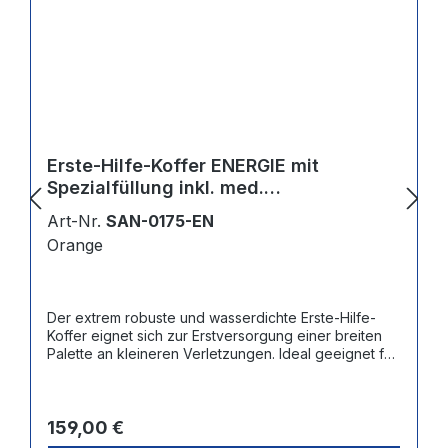
Erste-Hilfe-Koffer ENERGIE mit
Spezialfüllung inkl. med.
Replantatbeutel
Art-Nr.
SAN-0175-EN
Orange
Der extrem robuste und wasserdichte Erste-Hilfe-
Koffer eignet sich zur Erstversorgung einer breiten
Palette an kleineren Verletzungen. Ideal geeignet für
die Anwendung im Umfeld Energieversorgung.
Neben der Verbandstofffüllung gem. DIN 13157
enthält er Produkte zur Augenspülung und
Regulärer Preis:
Desinfektion sowie einen Replantatbeutel zur
159,00 €
Aufbewahrung abgetrennter Gliedmaßen.