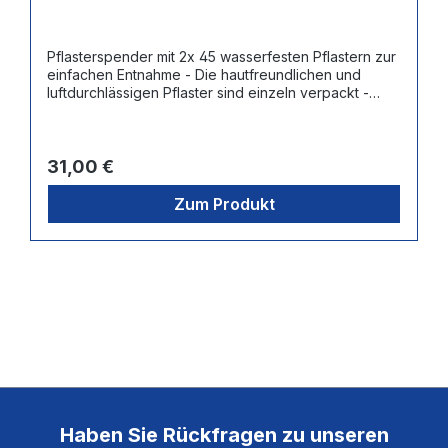
Pflasterspender mit 2x 45 wasserfesten Pflastern zur
einfachen Entnahme - Die hautfreundlichen und
luftdurchlässigen Pflaster sind einzeln verpackt -
Maße Pflaster: 7,2 x 2,5 cm - Nachfüllbar mit 3
verschiedenen sog. "ReFill-Packs" à 45 Pflastern:
Wasserfest (Artnr. SAN-5511), Elastisch (Artnr. SAN-
Regulärer Preis:
5512) Blau + Detektierbar (Artnr. SAN-5513)
31,00 €
Zum Produkt
Haben Sie Rückfragen zu unseren