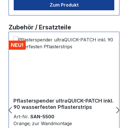
Zum Produkt
Produktgalerie überspringen
Zubehör / Ersatzteile
NEU!
Pflasterspender ultraQUICK-PATCH inkl.
90 wasserfesten Pflasterstrips
Art-Nr.
SAN-5500
Orange; zur Wandmontage