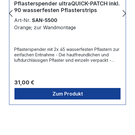
Pflasterspender ultraQUICK-PATCH inkl.
90 wasserfesten Pflasterstrips
Art-Nr.
SAN-5500
Orange; zur Wandmontage
Pflasterspender mit 2x 45 wasserfesten Pflastern zur
einfachen Entnahme - Die hautfreundlichen und
luftdurchlässigen Pflaster sind einzeln verpackt -
Maße Pflaster: 7,2 x 2,5 cm - Nachfüllbar mit 3
verschiedenen sog. "ReFill-Packs" à 45 Pflastern:
Wasserfest (Artnr. SAN-5511), Elastisch (Artnr. SAN-
Regulärer Preis:
5512) Blau + Detektierbar (Artnr. SAN-5513)
31,00 €
Zum Produkt