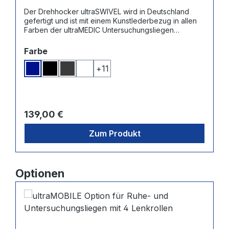
Der Drehhocker ultraSWIVEL wird in Deutschland
gefertigt und ist mit einem Kunstlederbezug in allen
Farben der ultraMEDIC Untersuchungsliegen
verfügbar - Das Fußkreuz aus Kunststoff hat 5
Universalrollen für Hartböden und Teppichböden.
auswählen
Farbe
+
11
Dunkelblau
Schwarz
Dunkelgrau
Weiß
Regulärer Preis:
139,00 €
Zum Produkt
Produktgalerie überspringen
Optionen