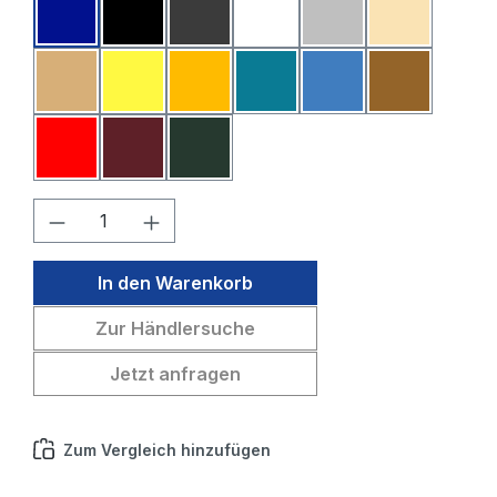
Dunkelblau
Schwarz
Dunkelgrau
Weiß
Hellgrau
Beige
Sahara
Gelb
Melone
Petrol
Mittelblau
Mittelbraun
Rot
Bordeaux
Tannengrün
Produkt Anzahl: Gib den gewünschten W
In den Warenkorb
Zur Händlersuche
Jetzt anfragen
Zum Vergleich hinzufügen