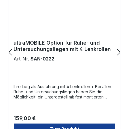
ultraMOBILE Option für Ruhe- und
Untersuchungsliegen mit 4 Lenkrollen
Art-Nr.
SAN-0222
Ihre Lieg als Ausführung mit 4 Lenkrollen + Bei allen
Ruhe- und Untersuchungsliegen haben Sie die
Möglichkeit, ein Untergestell mit fest montierten
Lenkrollen auszuwählen + Lauffläche aus
abriebfestem und laufruhigem Hartgummi
Regulärer Preis:
159,00 €