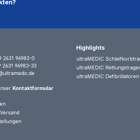
kten?
Highlights
9 2631 96983-0
ultraMEDIC Schleifkorbtr
9 2631 96983-33
ultraMEDIC Rettungstrage
@ultramedic.de
ultraMEDIC Defibrillatore
unser
Kontaktformular
ten
 Versand
tellungen