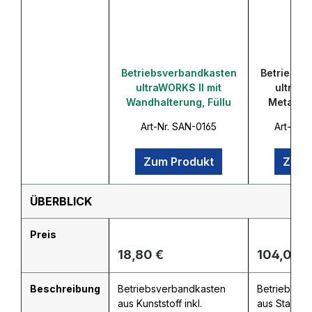
Betriebsverbandkasten
Betriebsv
ultraWORKS II mit
ultraW
Wandhalterung, Füllu
Metall, F
Art-Nr. SAN-0165
Art-Nr.
Zum Produkt
Zum 
ÜBERBLICK
Preis
Regulärer Preis:
Regulärer
18,80 €
104,00 €
Beschreibung
Betriebsverbandkasten
Betriebsve
aus Kunststoff inkl.
aus Stahl, g