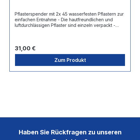
Pflasterspender mit 2x 45 wasserfesten Pflastern zur
einfachen Entnahme - Die hautfreundlichen und
luftdurchlässigen Pflaster sind einzeln verpackt -
Maße Pflaster: 7,2 x 2,5 cm - Nachfüllbar mit 3
verschiedenen sog. "ReFill-Packs" à 45 Pflastern:
Wasserfest (Artnr. SAN-5511), Elastisch (Artnr. SAN-
Regulärer Preis:
5512) Blau + Detektierbar (Artnr. SAN-5513)
31,00 €
Zum Produkt
Haben Sie Rückfragen zu unseren