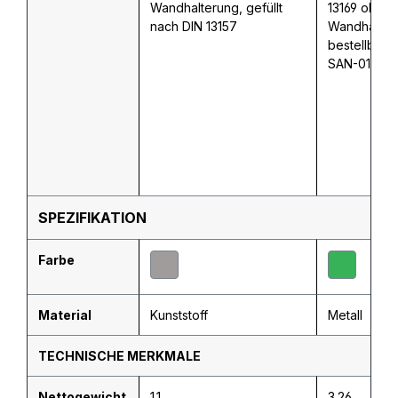
Wandhalterung, gefüllt
13169 ohne
nach DIN 13157
Wandhalteru
bestellbar mi
SAN-0179-
SPEZIFIKATION
Farbe
Material
Kunststoff
Metall
TECHNISCHE MERKMALE
Nettogewicht
1.1
3.26