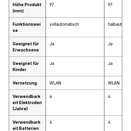
Höhe Produkt
97
97
(mm)
Funktionswei
vollautomatisch
halbautomat
se
Geeignet für
Ja
Ja
Erwachsene
Geeignet für
Ja
Ja
Kinder
Vernetzung
WLAN
WLAN
Verwendbark
4
4
eit Elektroden
(Jahre)
Verwendbark
4
4
eit Batterien