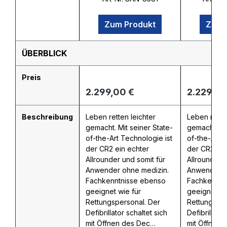
Zum Produkt
Zum 
ÜBERBLICK
Preis
Regulärer Preis:
Regulärer
2.299,00 €
2.229,00
Beschreibung
Leben retten leichter
Leben retten
gemacht. Mit seiner State-
gemacht. Mi
of-the-Art Technologie ist
of-the-Art T
der CR2 ein echter
der CR2 ein
Allrounder und somit für
Allrounder u
Anwender ohne medizin.
Anwender o
Fachkenntnisse ebenso
Fachkenntn
geeignet wie für
geeignet wi
Rettungspersonal. Der
Rettungsper
Defibrillator schaltet sich
Defibrillator
mit Öffnen des Dec…
mit Öffnen