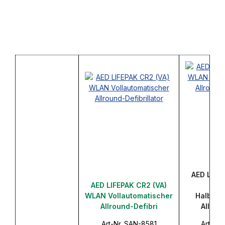
AED LIFE
AED LIFEPAK CR2 (VA)
W
WLAN Vollautomatischer
Halbaut
Allround-Defibri
Allrou
Art-Nr. SAN-8581
Art-Nr