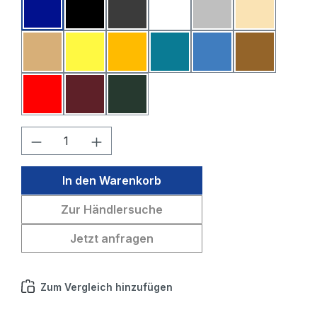
Dunkelblau
Schwarz
Dunkelgrau
Weiß
Hellgrau
Beige
Sahara
Gelb
Melone
Petrol
Mittelblau
Mittelbraun
Rot
Bordeaux
Tannengrün
Produkt Anzahl: Gib den gewünschten W
In den Warenkorb
Zur Händlersuche
Jetzt anfragen
Zum Vergleich hinzufügen