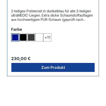
2-teiliges Polsterset in dunkelblau für alle 2-teiligen
ultraMEDIC-Liegen. Extra dicke Schaumstoffauflagen
aus hochwertigem PUR-Schaum (geprüft nach
ÖkoText Standard 100) - Bezug aus
Qualitätskunstleder mit edler, feiner Narbenstruktur,
auswählen
Farbe
sehr strapazierfähig, farb- und abriebfest und
abwaschbar.
+
11
Dunkelblau
Schwarz
Dunkelgrau
Weiß
Regulärer Preis:
230,00 €
Zum Produkt