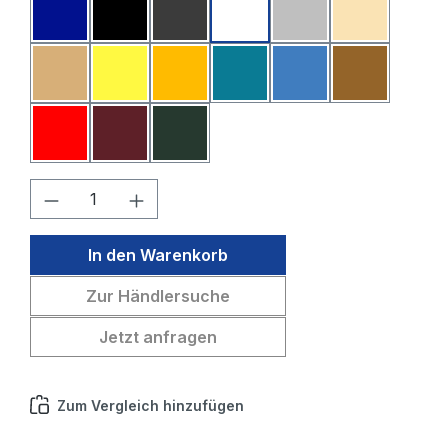
Dunkelblau
Schwarz
Dunkelgrau
Weiß
Hellgrau
Beige
Sahara
Gelb
Melone
Petrol
Mittelblau
Mittelbraun
Rot
Bordeaux
Tannengrün
Produkt Anzahl: Gib den gewünschten W
In den Warenkorb
Zur Händlersuche
Jetzt anfragen
Zum Vergleich hinzufügen