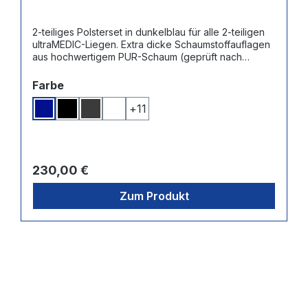
2-teiliges Polsterset in dunkelblau für alle 2-teiligen
ultraMEDIC-Liegen. Extra dicke Schaumstoffauflagen
aus hochwertigem PUR-Schaum (geprüft nach
ÖkoText Standard 100) - Bezug aus
Qualitätskunstleder mit edler, feiner Narbenstruktur,
auswählen
Farbe
sehr strapazierfähig, farb- und abriebfest und
abwaschbar.
+
11
Dunkelblau
Schwarz
Dunkelgrau
Weiß
Regulärer Preis:
230,00 €
Zum Produkt