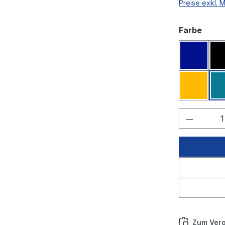
Preise exkl. 
ausw
Farbe
Dunkelb
Melone
Produkt
Zum Verg