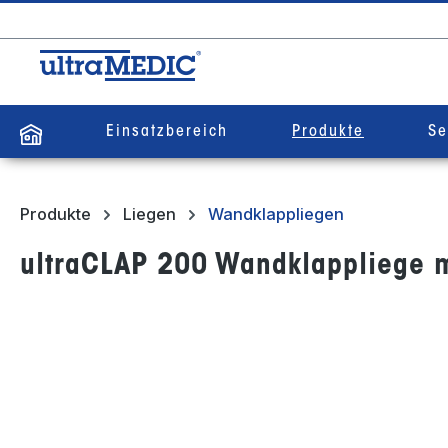
springen
Zur Hauptnavigation springen
Einsatzbereich
Produkte
Se
Produkte
Liegen
Wandklappliegen
ultraCLAP 200 Wandklappliege m
Bildergalerie überspringen