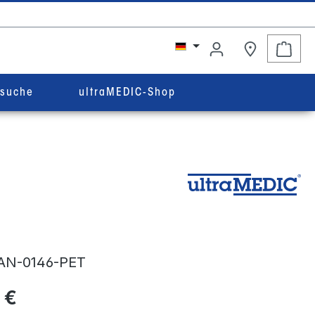
Ware
rsuche
ultraMEDIC-Shop
AN-0146-PET
 €