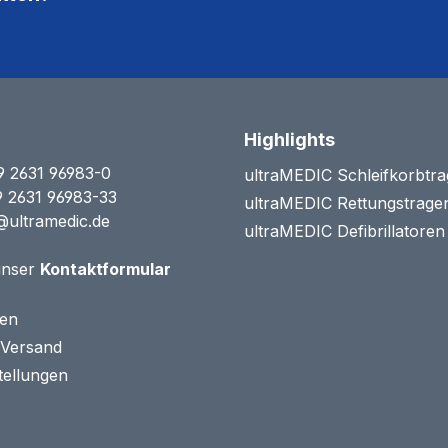
Highlights
9 2631 96983-0
ultraMEDIC Schleifkorbtr
9 2631 96983-33
ultraMEDIC Rettungstrage
@ultramedic.de
ultraMEDIC Defibrillatore
unser
Kontaktformular
ten
 Versand
tellungen