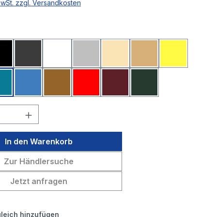
MwSt. zzgl. Versandkosten
ählen
lau
Schwarz
Dunkelgrau
Weiß
Hellgrau
Beige
Sahara
Gelb
Petrol
Mittelblau
Mittelbraun
Rot
Bordeaux
Tannengrün
 Anzahl: Gib den gewünschten Wert ein 
In den Warenkorb
Zur Händlersuche
Jetzt anfragen
leich hinzufügen