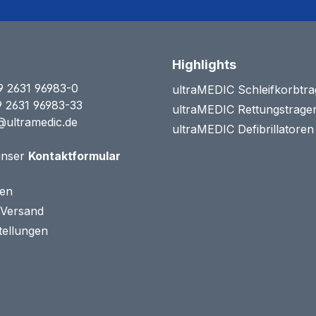
Highlights
9 2631 96983-0
ultraMEDIC Schleifkorbtr
9 2631 96983-33
ultraMEDIC Rettungstrage
@ultramedic.de
ultraMEDIC Defibrillatore
unser
Kontaktformular
ten
 Versand
tellungen