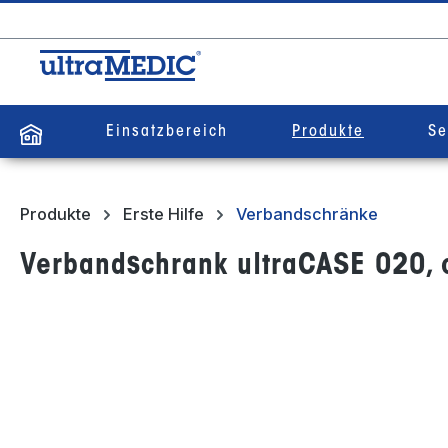
springen
Zur Hauptnavigation springen
Einsatzbereich
Produkte
Se
Produkte
Erste Hilfe
Verbandschränke
Verbandschrank ultraCASE 020, 
Bildergalerie überspringen