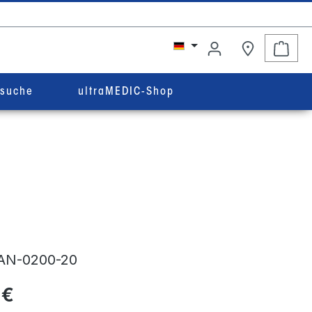
Ware
rsuche
ultraMEDIC-Shop
AN-0200-20
 €