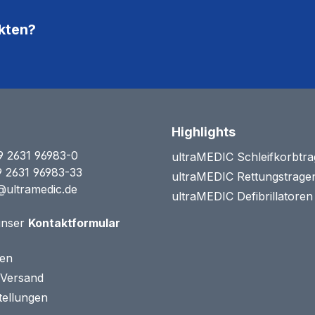
kten?
Highlights
9 2631 96983-0
ultraMEDIC Schleifkorbtr
9 2631 96983-33
ultraMEDIC Rettungstrage
@ultramedic.de
ultraMEDIC Defibrillatore
unser
Kontaktformular
ten
 Versand
tellungen