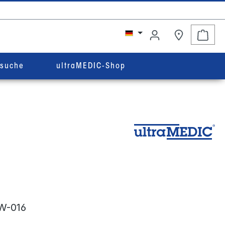
Ware
rsuche
ultraMEDIC-Shop
W-016