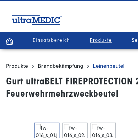
springen
Zur Hauptnavigation springen
Einsatzbereich
Produkte
Se
Produkte
Brandbekämpfung
Leinenbeutel
Gurt ultraBELT FIREPROTECTION 2
Feuerwehrmehrzweckbeutel
Bildergalerie überspringen