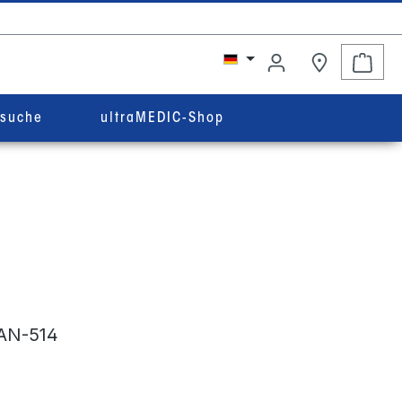
Ware
rsuche
ultraMEDIC-Shop
AN-514