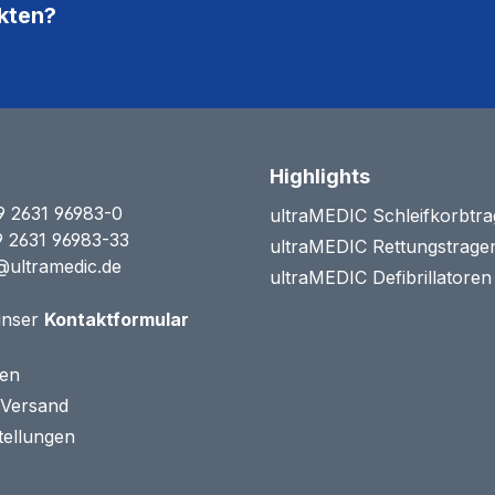
kten?
Highlights
9 2631 96983-0
ultraMEDIC Schleifkorbtr
9 2631 96983-33
ultraMEDIC Rettungstrage
@ultramedic.de
ultraMEDIC Defibrillatore
unser
Kontaktformular
ten
 Versand
tellungen