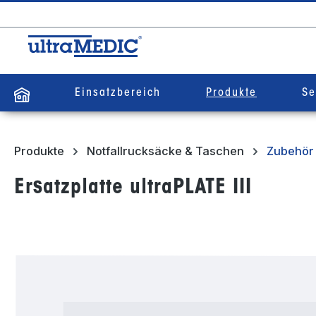
springen
Zur Hauptnavigation springen
Einsatzbereich
Produkte
Se
Produkte
Notfallrucksäcke & Taschen
Zubehör 
Ersatzplatte ultraPLATE III
Bildergalerie überspringen