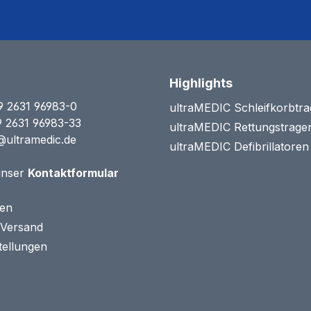
Highlights
9 2631 96983-0
ultraMEDIC Schleifkorbtr
9 2631 96983-33
ultraMEDIC Rettungstrage
@ultramedic.de
ultraMEDIC Defibrillatore
unser
Kontaktformular
ten
 Versand
tellungen