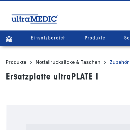
springen
Zur Hauptnavigation springen
Einsatzbereich
Produkte
Se
Produkte
Notfallrucksäcke & Taschen
Zubehör 
Ersatzplatte ultraPLATE I
Bildergalerie überspringen