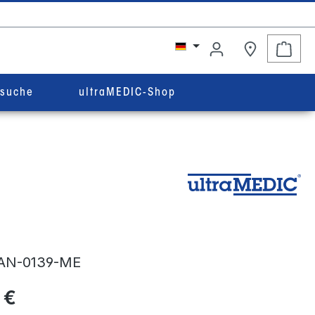
Ware
rsuche
ultraMEDIC-Shop
AN-0139-ME
 €