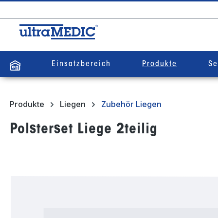
springen
Zur Hauptnavigation springen
Einsatzbereich
Produkte
Se
Produkte
Liegen
Zubehör Liegen
Polsterset Liege 2teilig
Bildergalerie überspringen