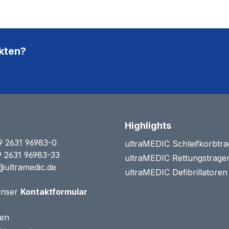
kten?
Highlights
9 2631 96983-0
ultraMEDIC Schleifkorbtr
9 2631 96983-33
ultraMEDIC Rettungstrage
@ultramedic.de
ultraMEDIC Defibrillatore
unser
Kontaktformular
ten