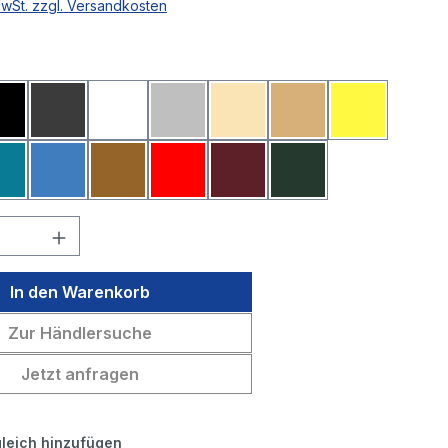
MwSt. zzgl. Versandkosten
ählen
lau
Schwarz
Dunkelgrau
Weiß
Hellgrau
Beige
Sahara
Gelb
Petrol
Mittelblau
Mittelbraun
Rot
Bordeaux
Tannengrün
 Anzahl: Gib den gewünschten Wert ein 
In den Warenkorb
Zur Händlersuche
Jetzt anfragen
leich hinzufügen