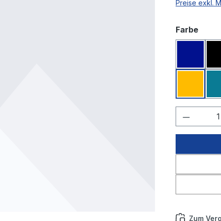
Preise exkl. 
ausw
Farbe
Dunkelb
Melone
Produkt
Zum Verg